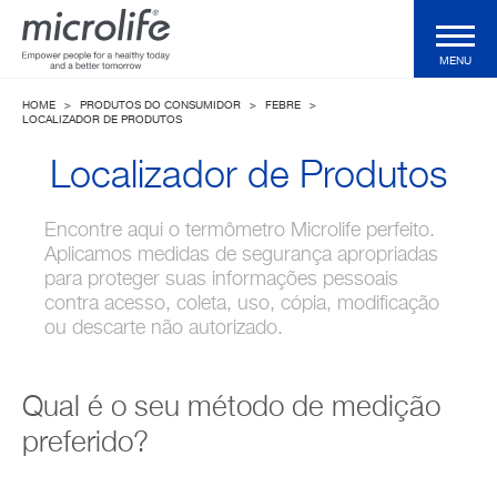
MENU
HOME
>
PRODUTOS DO CONSUMIDOR
>
FEBRE
>
Produtos do Consumidor
LOCALIZADOR DE PRODUTOS
Localizador de Produtos
Produtos profissionais
Encontre aqui o termômetro Microlife perfeito.
Aplicamos medidas de segurança apropriadas
Tecnologias
para proteger suas informações pessoais
contra acesso, coleta, uso, cópia, modificação
ou descarte não autorizado.
Revista
Qual é o seu método de medição
Suporte
preferido?