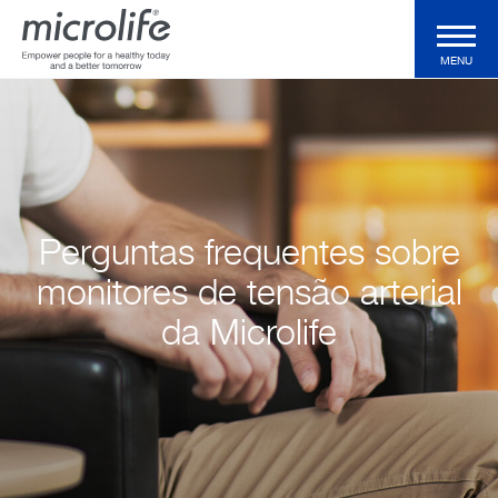
MENU
Produtos do Consumidor
Produtos profissionais
Perguntas frequentes sobre
Tecnologias
monitores de tensão arterial
da Microlife
Revista
Suporte