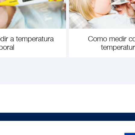
ir a temperatura
Como medir co
poral
temperatur
A MAIS
SAIBA