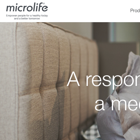
Prod
A respo
Pressão Arterial
WatchBP
Fe
a me