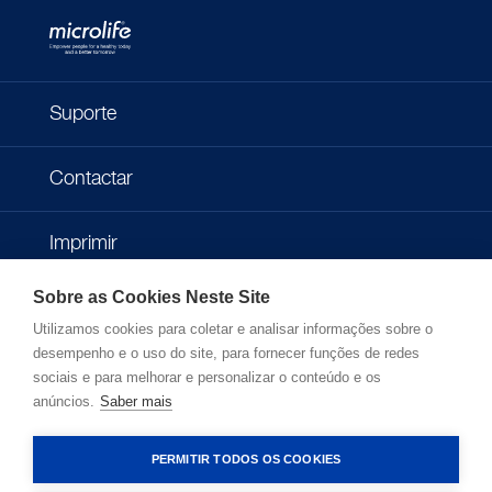
Suporte
Contactar
Imprimir
Sobre as Cookies Neste Site
Política de Privacidade
Utilizamos cookies para coletar e analisar informações sobre o
desempenho e o uso do site, para fornecer funções de redes
Termos de Uso
sociais e para melhorar e personalizar o conteúdo e os
anúncios.
Saber mais
Desenvolvedores
PERMITIR TODOS OS COOKIES