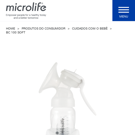
MENU
HOME
>
PRODUTOS DO CONSUMIDOR
>
CUIDADOS COM O BEBÊ
>
Produtos do Consumidor
BC 100 SOFT
Produtos profissionais
Tecnologias
Revista
Suporte