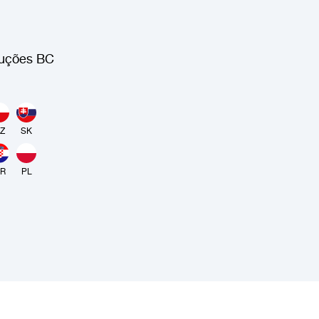
ruções BC
Z
SK
R
PL