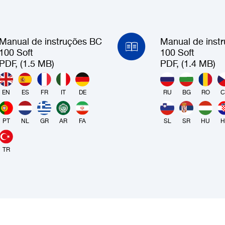
Manual de instruções BC
Manual de inst
100 Soft
100 Soft
PDF, (1.5 MB)
PDF, (1.4 MB)
EN
ES
FR
IT
DE
RU
BG
RO
C
PT
NL
GR
AR
FA
SL
SR
HU
H
TR