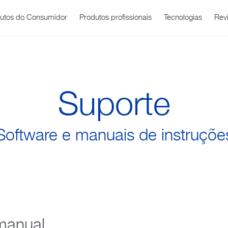
utos do Consumidor
Produtos profissionais
Tecnologias
Revi
Suporte
Software e manuais de instruçõe
Cuidados com o
Descarregame
Cuidado
 Office
bre
Product Support
WatchBP O3
Sobre nós
Notícias e Even
WatchBP Ho
Bebê
de software
Respiratório
manual