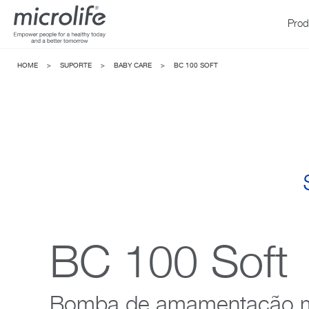
Prod
HOME
>
SUPORTE
>
BABY CARE
>
BC 100 SOFT
Pressão Arterial
WatchBP
Fe
BC 100 Soft
Bomba de amamentação 