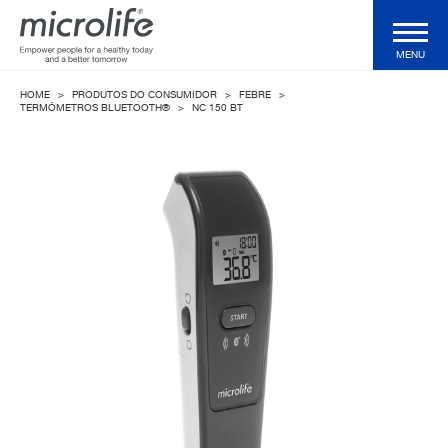
MENU
HOME
>
PRODUTOS DO CONSUMIDOR
>
FEBRE
>
Produtos do Consumidor
TERMÓMETROS BLUETOOTH®
>
NC 150 BT
Produtos profissionais
Tecnologias
Revista
Suporte