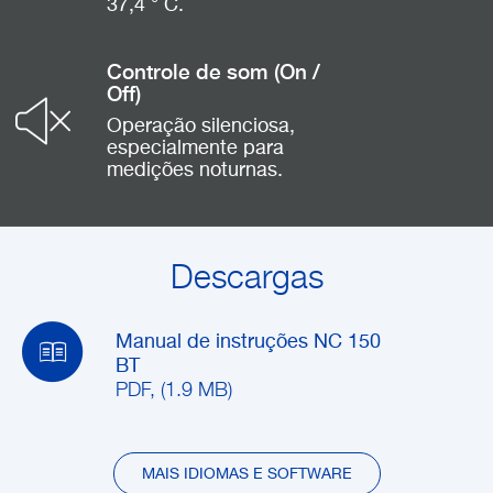
37,4 ° C.
Controle de som (On /
Off)
Operação silenciosa,
especialmente para
medições noturnas.
Descargas
Manual de instruções NC 150
BT
PDF, (1.9 MB)
MAIS IDIOMAS E SOFTWARE