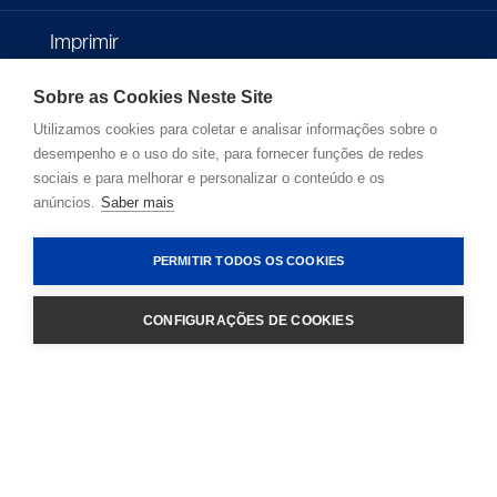
Imprimir
Sobre as Cookies Neste Site
Política de Privacidade
Utilizamos cookies para coletar e analisar informações sobre o
desempenho e o uso do site, para fornecer funções de redes
Termos de Uso
sociais e para melhorar e personalizar o conteúdo e os
anúncios.
Saber mais
Desenvolvedores
PERMITIR TODOS OS COOKIES
CONFIGURAÇÕES DE COOKIES
LOGIN
Copyright © 2026 - Microlife Corporation.