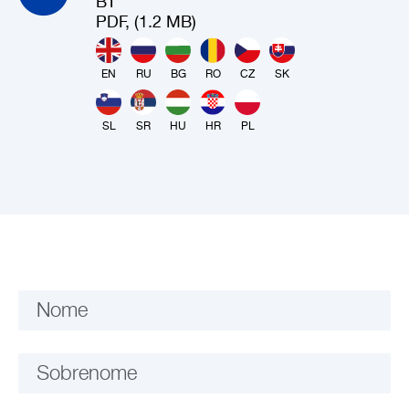
BT
PDF, (1.2 MB)
EN
RU
BG
RO
CZ
SK
SL
SR
HU
HR
PL
Nome
Sobrenome