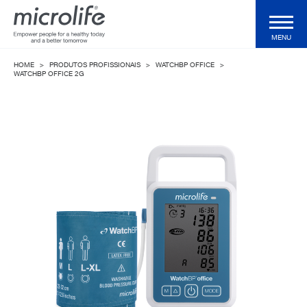
MENU
HOME
>
PRODUTOS PROFISSIONAIS
>
WATCHBP OFFICE
>
Produtos do Consumidor
WATCHBP OFFICE 2G
Produtos profissionais
Tecnologias
Revista
Suporte