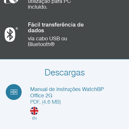
utilização para PC
incluído.
Fácil transferência de
dados
via cabo USB ou
Bluetooth®
Descargas
Manual de instruções WatchBP
Office 2G
PDF, (4.6 MB)
EN